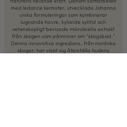
naturens helande kraft. Genom samarbeten
med ledance kemister, utvecklade Johanna
unika formuleringar som kombinerar
lugnande havre, kylande xylitol och
vetenskapligt bevisade mikrobiella extrakt
från skogen som påminner om "skogsbad."
Denna innovativa ingrediens, från nordiska
skogar, har visat sig återställa hudens
naturliga mikrobiom-balans.
HEM
MENY
SÖK
HANDLA
KONTO
VARUKORG
Varje NOBE-flaska är ett konstverk som
representerar de livfulla färgerna i
norrskenet och skapar ett spektrum som
symboliserar mångfalden och skönheten i
nordisk natur.