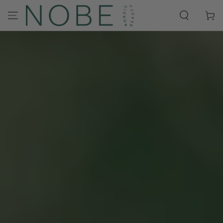
HOPPA TILL
INNEHÅLLET
Kundva