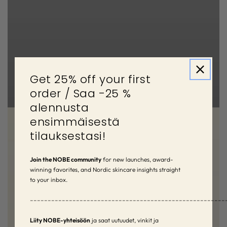
Get 25% off your first
order / Saa -25 %
Oat Wonder® — Superfood Skincare
Forest Elixir® — Microbiome Skincare
alennusta
ensimmäisestä
tilauksestasi!
Join the NOBE community
for new launches, award-
winning favorites, and Nordic skincare insights straight
to your inbox.
–––––––––––––––––––––––––––––––––––––––––––––––––––––––
Liity NOBE-yhteisöön
ja saat uutuudet, vinkit ja