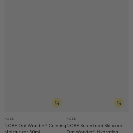
Verkäufer/in:
Verkäufer/in:
NOBE
NOBE
NOBE Oat Wonder® Calming
NOBE Superfood Skincare
Moisturizer 50ml
Oat Wonder® Hydrating