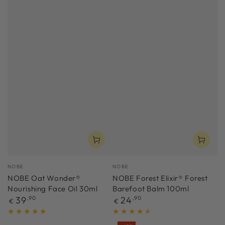
Verkäufer/in:
Verkäufer/in:
NOBE
NOBE
NOBE Oat Wonder®
NOBE Forest Elixir® Forest
Nourishing Face Oil 30ml
Barefoot Balm 100ml
Regulärer
Regulärer
39
,90
24
,90
€
€
Preis
Preis