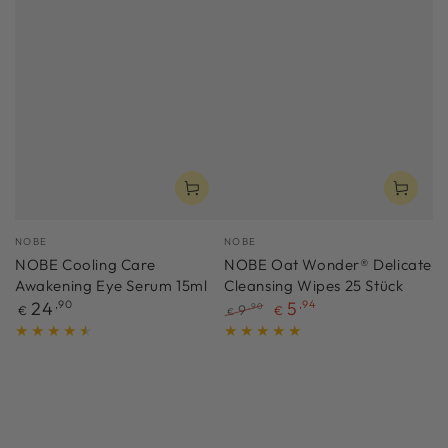
Verkäufer/in:
Verkäufer/in:
NOBE
NOBE
NOBE Cooling Care
NOBE Oat Wonder® Delicate
Awakening Eye Serum 15ml
Cleansing Wipes 25 Stück
Regulärer
24
,90
5
,94
9
,90
€
€
€
Preis
Regulärer
Verkaufspreis
Preis