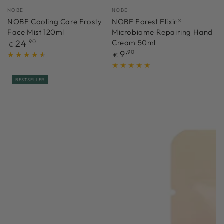
Verkäufer/in:
Verkäufer/in:
NOBE
NOBE
NOBE Cooling Care Frosty
NOBE Forest Elixir®
Face Mist 120ml
Microbiome Repairing Hand
Regulärer
24
,90
Cream 50ml
€
Preis
Regulärer
9
,90
€
Preis
BESTSELLER