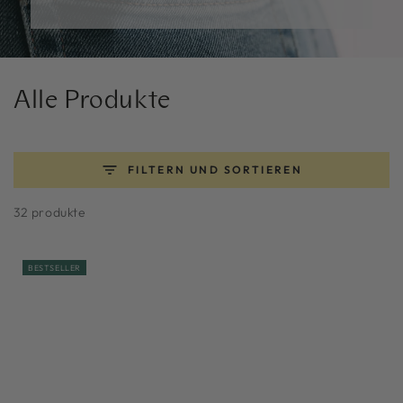
Kollektion:
Alle Produkte
FILTERN UND SORTIEREN
32 produkte
BESTSELLER