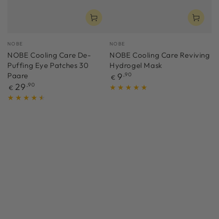
Verkäufer/in:
Verkäufer/in:
NOBE
NOBE
NOBE Cooling Care De-
NOBE Cooling Care Reviving
Puffing Eye Patches 30
Hydrogel Mask
Regulärer
Paare
9
,90
€
Preis
Regulärer
29
,90
€
Preis